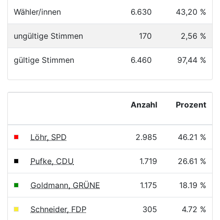
Wähler/innen
6.630
43,20 %
ungültige Stimmen
170
2,56 %
gültige Stimmen
6.460
97,44 %
Anzahl
Prozent
Löhr, SPD
2.985
46.21 %
Pufke, CDU
1.719
26.61 %
Goldmann, GRÜNE
1.175
18.19 %
Schneider, FDP
305
4.72 %