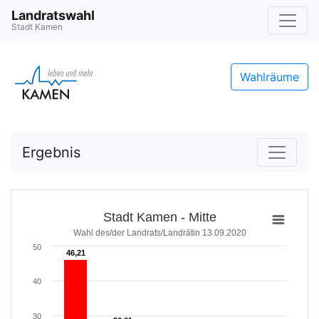
Landratswahl
Stadt Kamen
Wahlräume
Ergebnis
Stadt Kamen - Mitte
Wahl des/der Landrats/Landrätin 13.09.2020
50
46,21
46,21
40
30