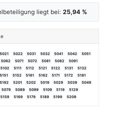
lbeteiligung liegt bei:
25,94 %
ke
5021
5022
5031
5032
5041
5042
5051
5062
5071
5072
5081
5082
5091
5102
5111
5112
5121
5122
5131
5132
5151
5152
5161
5162
5171
5172
5181
5192
5201
5202
5019
5029
5039
5049
5079
5089
5099
5109
5119
5129
5159
5169
5179
5189
5199
5209