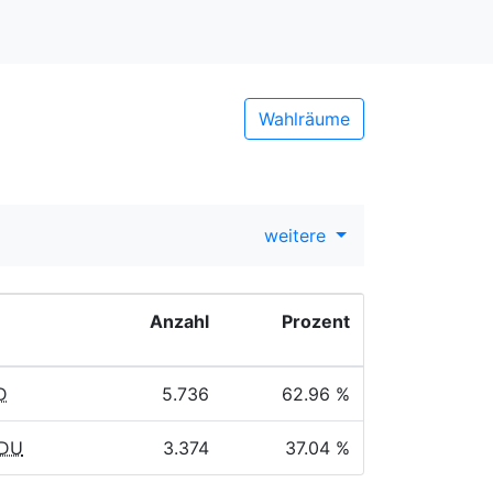
Wahlräume
weitere
Anzahl
Prozent
D
5.736
62.96 %
CDU
3.374
37.04 %