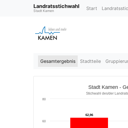
Landratsstichwahl
Start
Landratssti
Stadt Kamen
Gesamtergebnis
Stadtteile
Gruppieru
Stadt Kamen - G
Stichwahl des/der Landrat
80
62,96
62,96
60