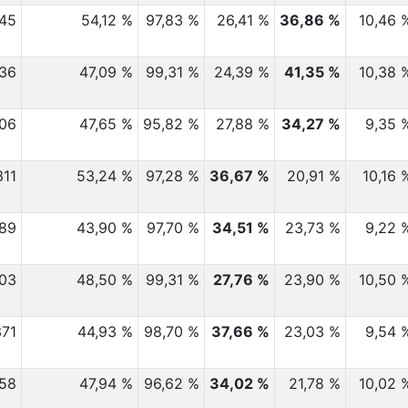
445
54,12 %
97,83 %
26,41 %
36,86 %
10,46 
236
47,09 %
99,31 %
24,39 %
41,35 %
10,38 
406
47,65 %
95,82 %
27,88 %
34,27 %
9,35 
311
53,24 %
97,28 %
36,67 %
20,91 %
10,16 
189
43,90 %
97,70 %
34,51 %
23,73 %
9,22 
503
48,50 %
99,31 %
27,76 %
23,90 %
10,50 
371
44,93 %
98,70 %
37,66 %
23,03 %
9,54 
358
47,94 %
96,62 %
34,02 %
21,78 %
10,02 