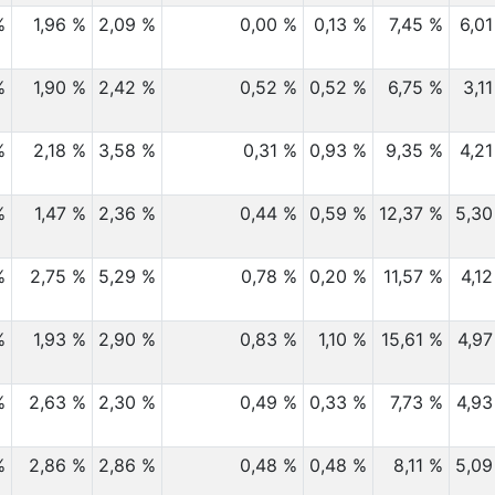
%
1,96 %
2,09 %
0,00 %
0,13 %
7,45 %
6,0
%
1,90 %
2,42 %
0,52 %
0,52 %
6,75 %
3,1
%
2,18 %
3,58 %
0,31 %
0,93 %
9,35 %
4,2
%
1,47 %
2,36 %
0,44 %
0,59 %
12,37 %
5,30
%
2,75 %
5,29 %
0,78 %
0,20 %
11,57 %
4,1
%
1,93 %
2,90 %
0,83 %
1,10 %
15,61 %
4,97
%
2,63 %
2,30 %
0,49 %
0,33 %
7,73 %
4,93
%
2,86 %
2,86 %
0,48 %
0,48 %
8,11 %
5,09