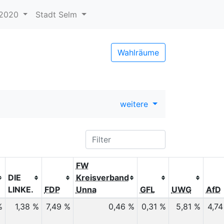
.2020
Stadt Selm
Wahlräume
weitere
FW
DIE
Kreisverband
LINKE.
FDP
Unna
GFL
UWG
AfD
%
1,38 %
7,49 %
0,46 %
0,31 %
5,81 %
4,74