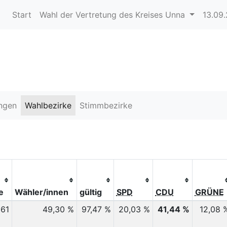
Start
Wahl der Vertretung des Kreises Unna
13.09
ngen
Wahlbezirke
Stimmbezirke
e
Wähler/innen
gültig
SPD
CDU
GRÜNE
361
49,30 %
97,47 %
20,03 %
41,44 %
12,08 