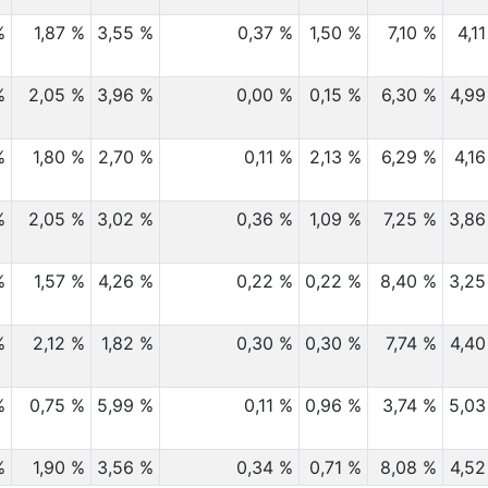
%
1,87 %
3,55 %
0,37 %
1,50 %
7,10 %
4,1
%
2,05 %
3,96 %
0,00 %
0,15 %
6,30 %
4,99
%
1,80 %
2,70 %
0,11 %
2,13 %
6,29 %
4,1
%
2,05 %
3,02 %
0,36 %
1,09 %
7,25 %
3,86
%
1,57 %
4,26 %
0,22 %
0,22 %
8,40 %
3,25
%
2,12 %
1,82 %
0,30 %
0,30 %
7,74 %
4,40
%
0,75 %
5,99 %
0,11 %
0,96 %
3,74 %
5,03
%
1,90 %
3,56 %
0,34 %
0,71 %
8,08 %
4,52