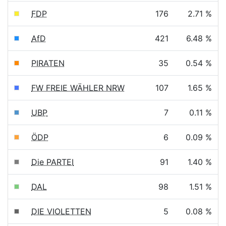
FDP
176
2.71 %
AfD
421
6.48 %
PIRATEN
35
0.54 %
FW FREIE WÄHLER NRW
107
1.65 %
UBP
7
0.11 %
ÖDP
6
0.09 %
Die PARTEI
91
1.40 %
DAL
98
1.51 %
DIE VIOLETTEN
5
0.08 %