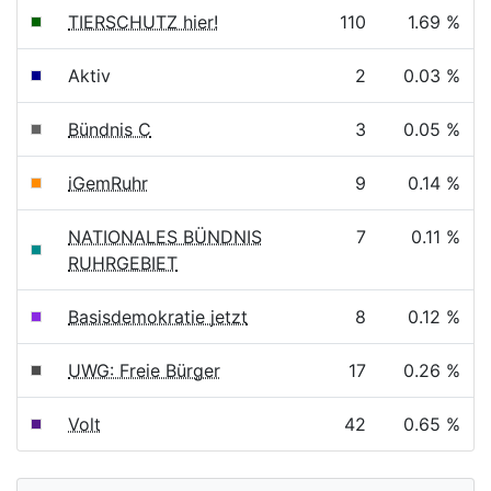
TIERSCHUTZ hier!
110
1.69 %
Aktiv
2
0.03 %
Bündnis C
3
0.05 %
iGemRuhr
9
0.14 %
NATIONALES BÜNDNIS
7
0.11 %
RUHRGEBIET
Basisdemokratie jetzt
8
0.12 %
UWG: Freie Bürger
17
0.26 %
Volt
42
0.65 %