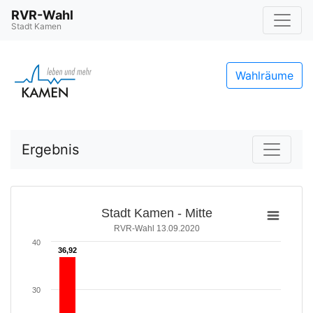
RVR-Wahl
Stadt Kamen
Wahlräume
Ergebnis
Stadt Kamen - Mitte
RVR-Wahl 13.09.2020
40
36,92
36,92
30