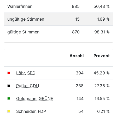
Wähler/innen
885
50,43 %
ungültige Stimmen
15
1,69 %
gültige Stimmen
870
98,31 %
Anzahl
Prozent
Löhr, SPD
394
45.29 %
Pufke, CDU
238
27.36 %
Goldmann, GRÜNE
144
16.55 %
Schneider, FDP
54
6.21 %