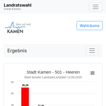
Landratswahl
Stadt Kamen
Wahlräume
Ergebnis
Stadt Kamen - 501 - Heeren
Wahl des/der Landrats/Landrätin 13.09.2020
50
45,29
45,29
40
30
27,36
27,36