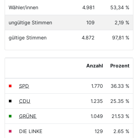
Wähler/innen
4.981
53,34 %
ungültige Stimmen
109
2,19 %
gültige Stimmen
4.872
97,81 %
Anzahl
Prozent
SPD
1.770
36.33 %
CDU
1.235
25.35 %
GRÜNE
1.049
21.53 %
DIE LINKE
129
2.65 %