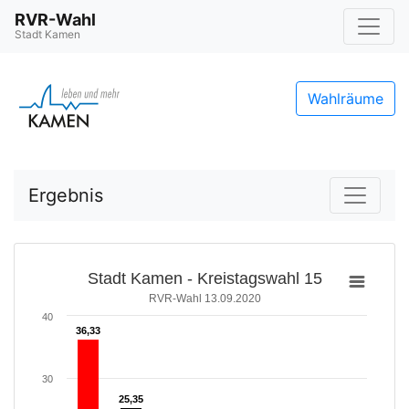
RVR-Wahl
Stadt Kamen
Wahlräume
Ergebnis
Stadt Kamen - Kreistagswahl 15
RVR-Wahl 13.09.2020
40
36,33
36,33
30
25,35
25,35