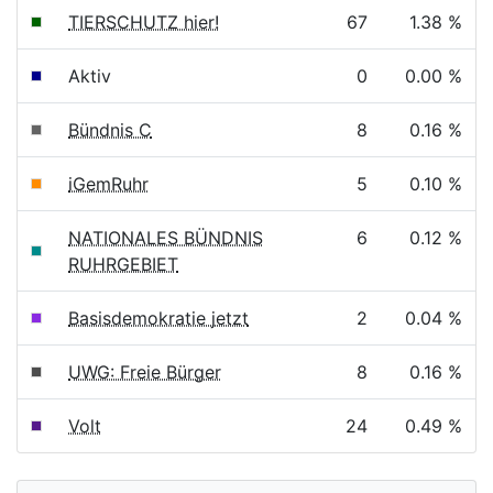
TIERSCHUTZ hier!
67
1.38 %
Aktiv
0
0.00 %
Bündnis C
8
0.16 %
iGemRuhr
5
0.10 %
NATIONALES BÜNDNIS
6
0.12 %
RUHRGEBIET
Basisdemokratie jetzt
2
0.04 %
UWG: Freie Bürger
8
0.16 %
Volt
24
0.49 %