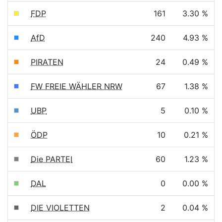
FDP
161
3.30 %
AfD
240
4.93 %
PIRATEN
24
0.49 %
FW FREIE WÄHLER NRW
67
1.38 %
UBP
5
0.10 %
ÖDP
10
0.21 %
Die PARTEI
60
1.23 %
DAL
0
0.00 %
DIE VIOLETTEN
2
0.04 %