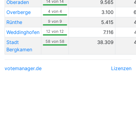
Oberaden
14 von 14
9.565
Overberge
4 von 4
3.100
Rünthe
9 von 9
5.415
Weddinghofen
12 von 12
7.116
Stadt
58 von 58
38.309
Bergkamen
votemanager.de
Lizenzen