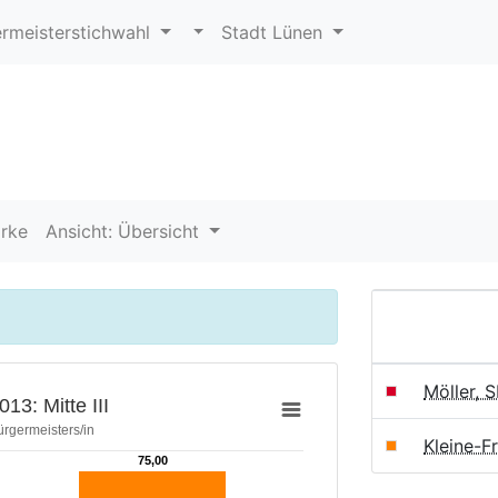
rmeisterstichwahl
Stadt Lünen
rke
Ansicht: Übersicht
Möller, 
13: Mitte III
ürgermeisters/in
Kleine-F
75,00
75,00