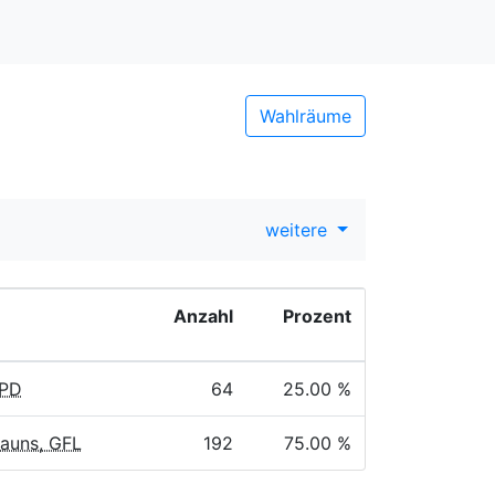
Wahlräume
weitere
Anzahl
Prozent
SPD
64
25.00 %
rauns, GFL
192
75.00 %