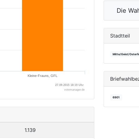
Die Wah
Stadtteil
Mitte/Geist/Osterf
Kleine-Frauns, GFL
Briefwahlbe
27.09.2015 18:19 Uhr
votemanager.de
6901
1.139