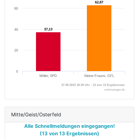
62,87
62,87
60
37,13
37,13
40
20
0
Möller, SPD
Kleine-Frauns, GFL
27.09.2015 18:39 Uhr - 13 von 13 Ergebnissen
votemanager.de
Mitte/Geist/Osterfeld
Alle Schnellmeldungen eingegangen!
(13 von 13 Ergebnissen)