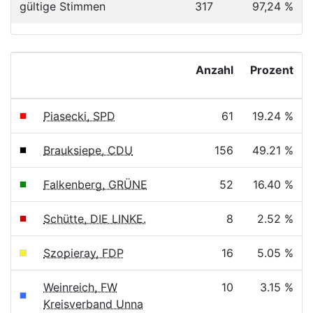
gültige Stimmen
317
97,24 %
Anzahl
Prozent
Piasecki, SPD
61
19.24 %
Brauksiepe, CDU
156
49.21 %
Falkenberg, GRÜNE
52
16.40 %
Schütte, DIE LINKE.
8
2.52 %
Szopieray, FDP
16
5.05 %
Weinreich, FW
10
3.15 %
Kreisverband Unna