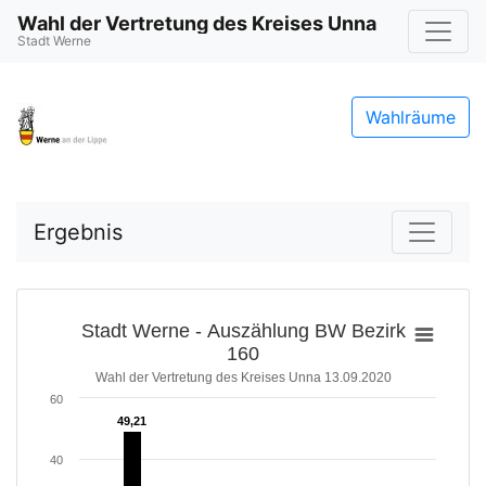
Wahl der Vertretung des Kreises Unna
Stadt Werne
Wahlräume
Ergebnis
Stadt Werne - Auszählung BW Bezirk
160
Wahl der Vertretung des Kreises Unna 13.09.2020
60
49,21
49,21
40