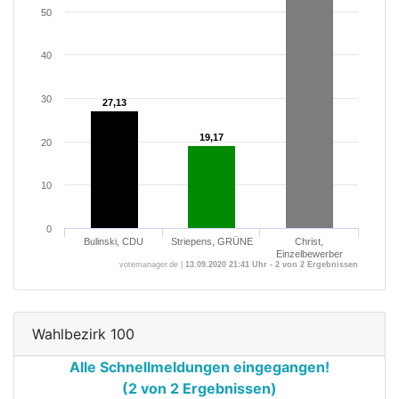
50
40
30
27,13
27,13
19,17
19,17
20
10
0
Bulinski, CDU
Striepens, GRÜNE
Christ,
Einzelbewerber
votemanager.de |
13.09.2020 21:41 Uhr - 2 von 2 Ergebnissen
Wahlbezirk 100
Alle Schnellmeldungen eingegangen!
(2 von 2 Ergebnissen)