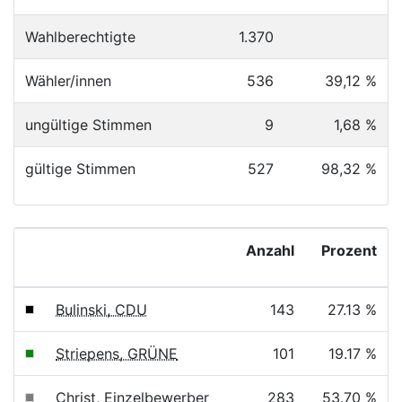
Wahlberechtigte
1.370
Wähler/innen
536
39,12 %
ungültige Stimmen
9
1,68 %
gültige Stimmen
527
98,32 %
Anzahl
Prozent
Bulinski, CDU
143
27.13 %
Striepens, GRÜNE
101
19.17 %
Christ, Einzelbewerber
283
53.70 %