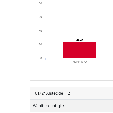
80
60
40
23,27
23,27
20
0
Möller, SPD
6172: Alstedde II 2
Wahlberechtigte