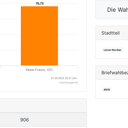
76,73
76,73
Die Wah
Stadtteil
Lüner Norden
Kleine-Frauns, GFL
Briefwahlbe
27.09.2015 18:17 Uhr
votemanager.de
6910
906