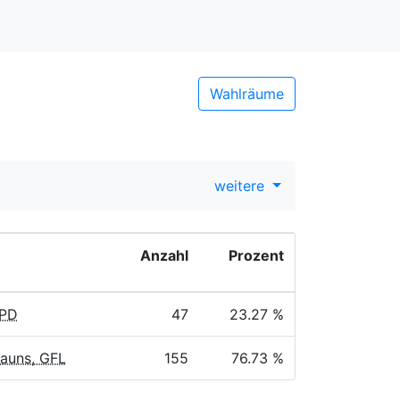
Wahlräume
weitere
Anzahl
Prozent
SPD
47
23.27 %
rauns, GFL
155
76.73 %