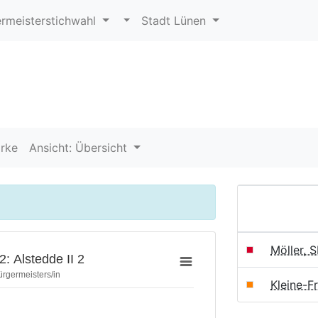
rmeisterstichwahl
Stadt Lünen
rke
Ansicht: Übersicht
Möller, 
: Alstedde II 2
ürgermeisters/in
Kleine-F