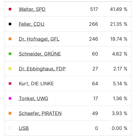
Walter, SPD
517
41.49 %
Feller, CDU
266
21.35 %
Dr. Hofnagel, GFL
246
19.74 %
Schneider, GRÜNE
60
4.82 %
Dr. Ebbinghaus, FDP
27
2.17 %
Kurt, DIE LINKE
64
5.14 %
Tonkel, UWG
17
1.36 %
Schaefer, PIRATEN
49
3.93 %
USB
0
0.00 %