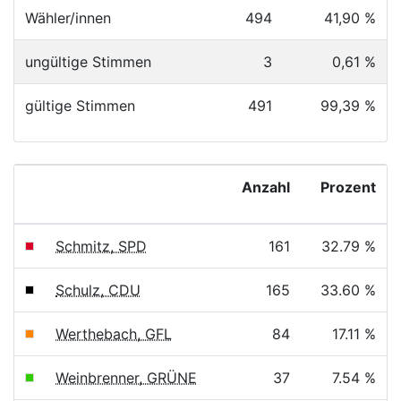
Wähler/innen
494
41,90 %
ungültige Stimmen
3
0,61 %
gültige Stimmen
491
99,39 %
Anzahl
Prozent
Schmitz, SPD
161
32.79 %
Schulz, CDU
165
33.60 %
Werthebach, GFL
84
17.11 %
Weinbrenner, GRÜNE
37
7.54 %