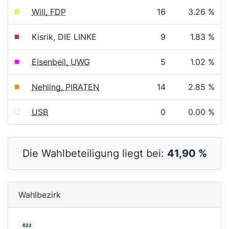
Will, FDP
16
3.26 %
Kisrik, DIE LINKE
9
1.83 %
Eisenbeil, UWG
5
1.02 %
Nehling, PIRATEN
14
2.85 %
USB
0
0.00 %
Die Wahlbeteiligung liegt bei:
41,90 %
Wahlbezirk
622