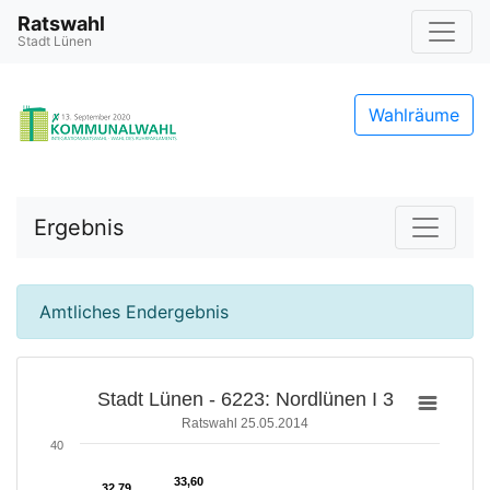
Ratswahl
Stadt Lünen
Wahlräume
Ergebnis
Amtliches Endergebnis
Stadt Lünen - 6223: Nordlünen I 3
Ratswahl 25.05.2014
40
33,60
33,60
32,79
32,79