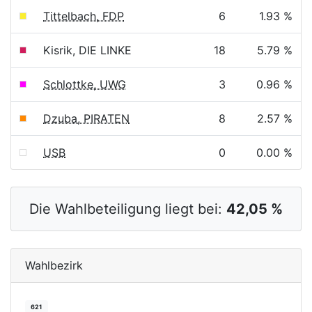
Tittelbach, FDP
6
1.93 %
Kisrik, DIE LINKE
18
5.79 %
Schlottke, UWG
3
0.96 %
Dzuba, PIRATEN
8
2.57 %
USB
0
0.00 %
Die Wahlbeteiligung liegt bei:
42,05 %
Wahlbezirk
621