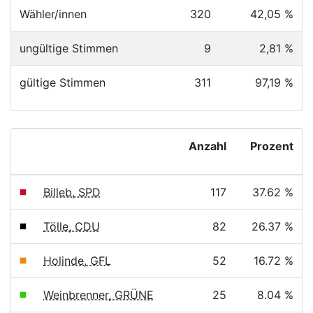
Wähler/innen
320
42,05 %
ungültige Stimmen
9
2,81 %
gültige Stimmen
311
97,19 %
Anzahl
Prozent
Billeb, SPD
117
37.62 %
Tölle, CDU
82
26.37 %
Holinde, GFL
52
16.72 %
Weinbrenner, GRÜNE
25
8.04 %