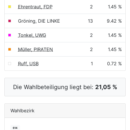
Ehrentraut, FDP
2
1.45 %
Gröning, DIE LINKE
13
9.42 %
Tonkel, UWG
2
1.45 %
Müller, PIRATEN
2
1.45 %
Ruff, USB
1
0.72 %
Die Wahlbeteiligung liegt bei:
21,05 %
Wahlbezirk
614