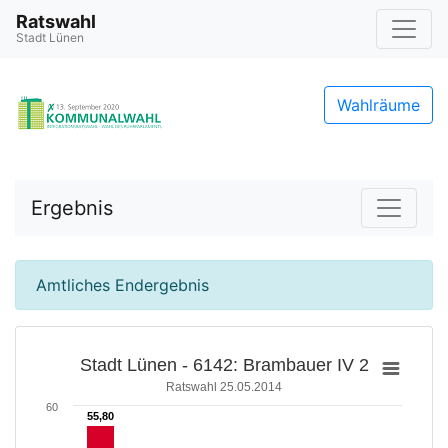
Ratswahl
Stadt Lünen
Wahlräume
Ergebnis
Amtliches Endergebnis
Stadt Lünen - 6142: Brambauer IV 2
Ratswahl 25.05.2014
60
55,80
55,80