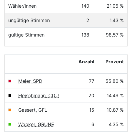
Wähler/innen
140
21,05 %
ungültige Stimmen
2
1,43 %
gültige Stimmen
138
98,57 %
Anzahl
Prozent
Meier, SPD
77
55.80 %
Fleischmann, CDU
20
14.49 %
Gassert, GFL
15
10.87 %
Wopker, GRÜNE
6
4.35 %