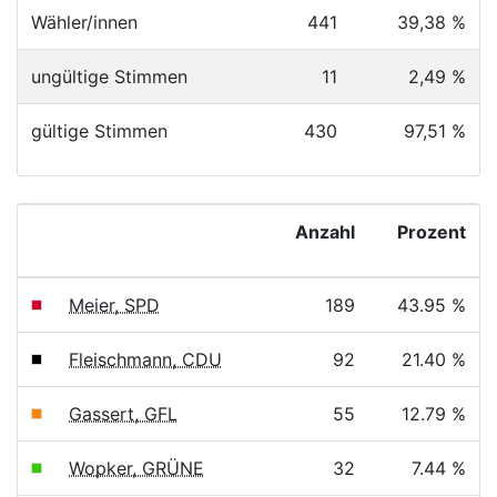
Wähler/innen
441
39,38 %
ungültige Stimmen
11
2,49 %
gültige Stimmen
430
97,51 %
Anzahl
Prozent
Meier, SPD
189
43.95 %
Fleischmann, CDU
92
21.40 %
Gassert, GFL
55
12.79 %
Wopker, GRÜNE
32
7.44 %