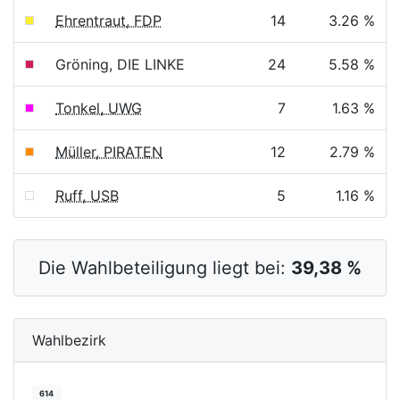
Ehrentraut, FDP
14
3.26 %
Gröning, DIE LINKE
24
5.58 %
Tonkel, UWG
7
1.63 %
Müller, PIRATEN
12
2.79 %
Ruff, USB
5
1.16 %
Die Wahlbeteiligung liegt bei:
39,38 %
Wahlbezirk
614