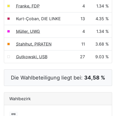
Franke, FDP
4
1.34 %
Kurt-Çoban, DIE LINKE
13
4.35 %
Müller, UWG
4
1.34 %
Stahlhut, PIRATEN
11
3.68 %
Gutkowski, USB
27
9.03 %
Die Wahlbeteiligung liegt bei:
34,58 %
Wahlbezirk
610