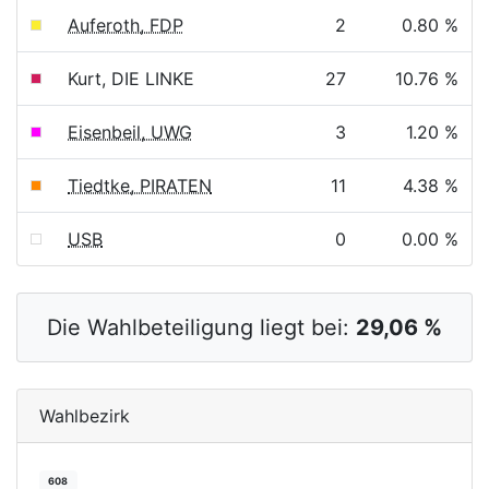
Auferoth, FDP
2
0.80 %
Kurt, DIE LINKE
27
10.76 %
Eisenbeil, UWG
3
1.20 %
Tiedtke, PIRATEN
11
4.38 %
USB
0
0.00 %
Die Wahlbeteiligung liegt bei:
29,06 %
Wahlbezirk
608