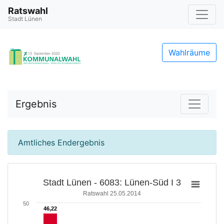
Ratswahl
Stadt Lünen
Wahlräume
Ergebnis
Amtliches Endergebnis
Stadt Lünen - 6083: Lünen-Süd I 3
Ratswahl 25.05.2014
50
46,22
46,22