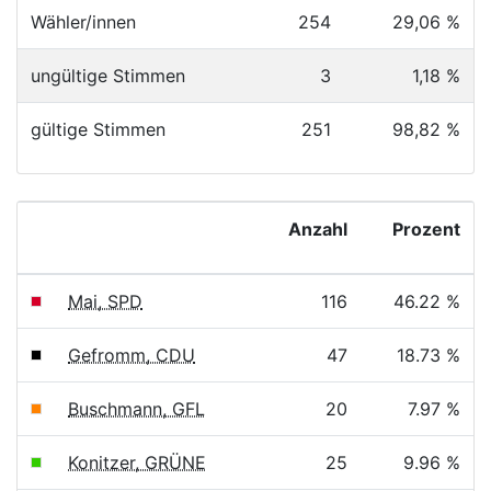
Wähler/innen
254
29,06 %
ungültige Stimmen
3
1,18 %
gültige Stimmen
251
98,82 %
Anzahl
Prozent
Mai, SPD
116
46.22 %
Gefromm, CDU
47
18.73 %
Buschmann, GFL
20
7.97 %
Konitzer, GRÜNE
25
9.96 %