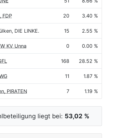
ÜNE
51
8.66 %
, FDP
20
3.40 %
lken, DIE LINKE.
15
2.55 %
 FW KV Unna
0
0.00 %
GFL
168
28.52 %
UWG
11
1.87 %
n, PIRATEN
7
1.19 %
lbeteiligung liegt bei:
53,02 %