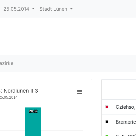
25.05.2014
Stadt Lünen
ezirke
: Nordlünen II 3
25.05.2014
Cziehso
28,52
28,52
Bremeri