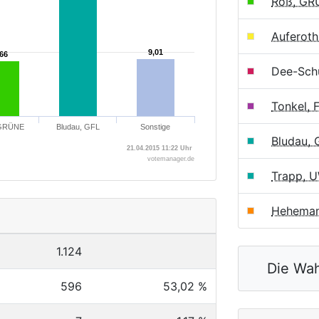
Roß, GR
Auferoth
9,01
9,01
,66
,66
Dee-Schü
Tonkel,
GRÜNE
Bludau, GFL
Sonstige
Bludau, 
21.04.2015 11:22 Uhr
votemanager.de
Trapp, 
Heheman
1.124
Die Wah
596
53,02 %