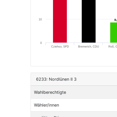
10
8
8
0
Cziehso, SPD
Bremerich, CDU
Roß, 
6233: Nordlünen II 3
Wahlberechtigte
Wähler/innen