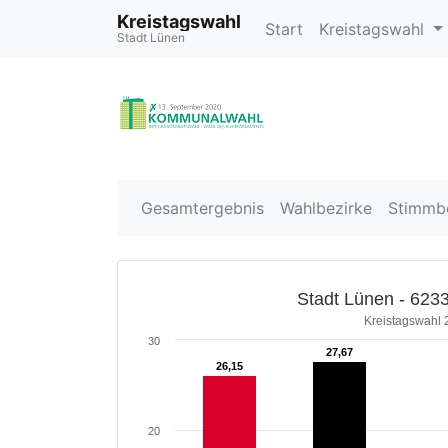
Kreistagswahl
Start
Kreistagswahl
Stadt Lünen
Gesamtergebnis
Wahlbezirke
Stimmb
Stadt Lünen - 6233
Kreistagswahl 
30
27,67
27,67
26,15
26,15
20