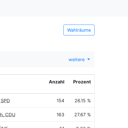
Wahlräume
weitere
Anzahl
Prozent
, SPD
154
26.15 %
ch, CDU
163
27.67 %